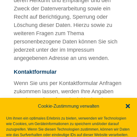
deren Herkunft und Empfänger und den
Zweck der Datenverarbeitung sowie ein
Recht auf Berichtigung, Sperrung oder
Löschung dieser Daten. Hierzu sowie zu
weiteren Fragen zum Thema
personenbezogene Daten können Sie sich
jederzeit unter der im Impressum
angegebenen Adresse an uns wenden.
Kontaktformular
Wenn Sie uns per Kontaktformular Anfragen
zukommen lassen, werden Ihre Angaben
aus dem Anfrageformular inklusive der von
Cookie-Zustimmung verwalten
Ihnen dort angegebenen Kontaktdaten
zwecks Bearbeitung der Anfrage und für den
Um ihnen ein optimales Erlebnis zu bieten, verwenden wir Technologien
Fall von Anschlussfragen bei uns
wie Cookies, um Geräteinformationen zu speichern und/oder darauf
zuzugreifen. Wenn Sie diesen Technologien zustimmen, können wir Daten
gespeichert. Diese Daten geben wir nicht
wie das Surfverhalten oder eindeutige IDs auf dieser Website verarbeiten.